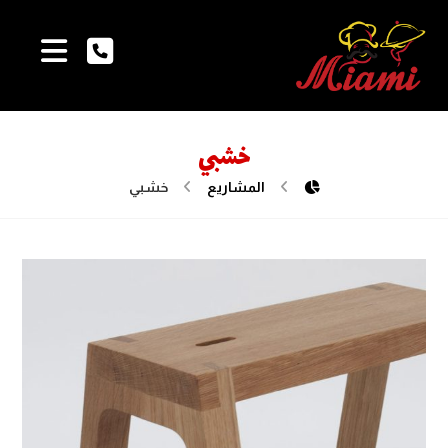
خشبي
المشاريع
خشبي