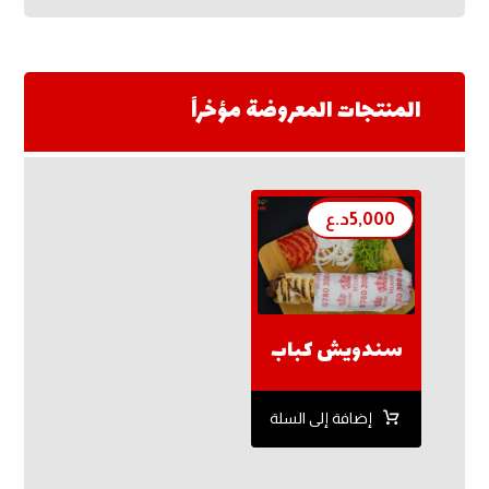
المنتجات المعروضة مؤخراً
5,000
د.ع
سندويش كباب
إضافة إلى السلة