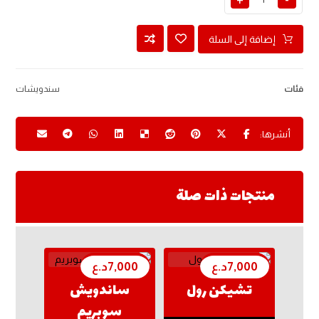
إضافة إلى السلة
فئات
سندويشات
منتجات ذات صلة
7,000
د.ع
7,000
د.ع
تشيكن رول
ساندويش
سوبريم