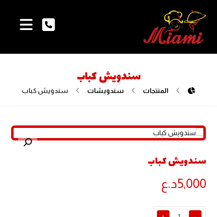
سندويش كباب
المنتجات
سندويشات
سندويش كباب
تكبير الصورة
سندويش كباب
5,000
د.ع
+
-