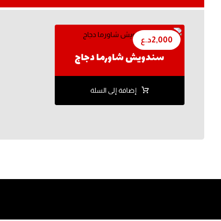
2,000
د.ع
سندويش شاورما دجاج
إضافة إلى السلة