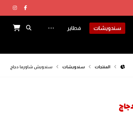
سندويشات
فطاير
المنتجات
سندويشات
سندويش شاورما دجاج
جاج