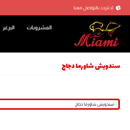
لا تتردد بالتواصل معنا
المشروبات
البرغر
سندويش شاورما دجاج