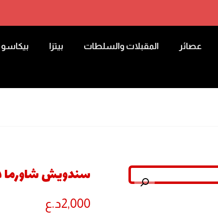
عصائر
المقبلات والسلطات
بيتزا
بيكاسو
سندويش شاورما د
تكبير الصورة
2,000
د.ع