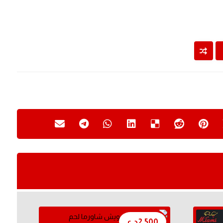
2,500
د.ع