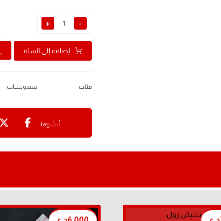
+
-
إضافة إلى السلة
فئات
سندويشات
د.ع
6,000
د.ع