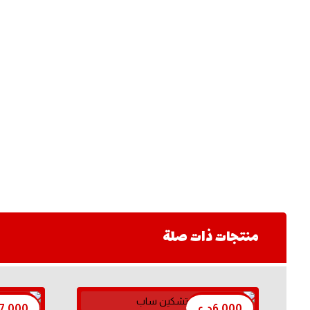
منتجات ذات صلة
6,000
د.ع
7,000