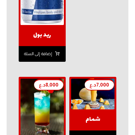
ريد بول
إضافة إلى السلة
7,000
د.ع
8,000
د.ع
شمام