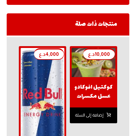
منتجات ذات صلة
10,000
د.ع
4,000
د.ع
كوكتيل افوكادو
عسل مكسرات
إضافة إلى السلة