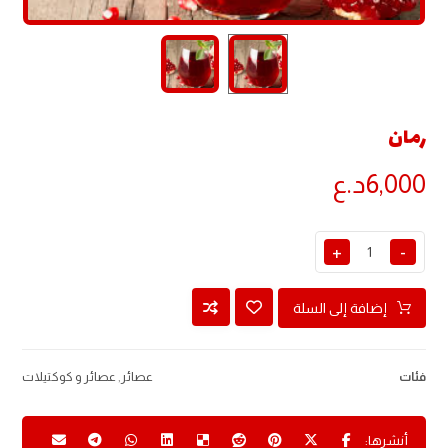
رمان
6,000
د.ع
+
-
إضافة إلى السلة
فئات
عصائر
,
عصائر و كوكتيلات