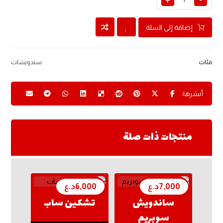
إضافة إلى السلة
فئات
سندويشات
منتجات ذات صلة
7,000
د.ع
6,000
د.ع
ساندويش
تشكين ساب
سوبريم