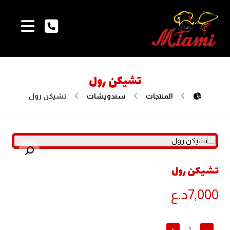
تشيكن رول
المنتجات
سندويشات
تشيكن رول
تكبير الصورة
تشيكن رول
7,000
د.ع
+
-