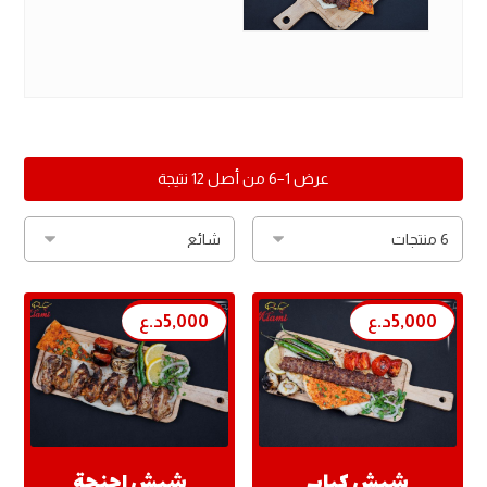
عرض 1–6 من أصل 12 نتيجة
5,000
د.ع
5,000
د.ع
شيش كباب
شيش اجنحة