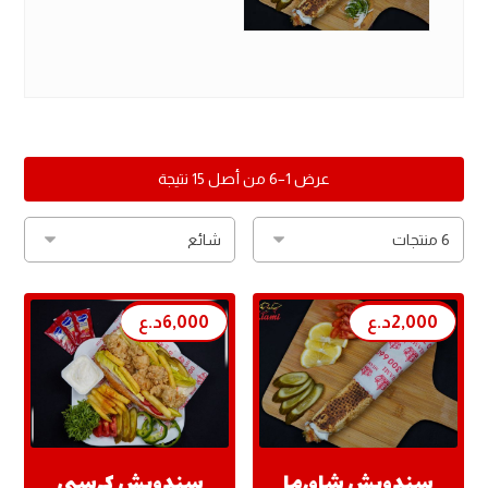
عرض 1–6 من أصل 15 نتيجة
2,000
د.ع
6,000
د.ع
سندويش شاورما
سندويش كرسبي