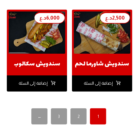
2,500
د.ع
6,000
د.ع
سندويش شاورما لحم
سندويش سكالوب
إضافة إلى السلة
إضافة إلى السلة
←
3
2
1