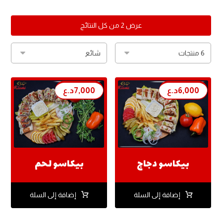
عرض ⁦2⁩ من كل النتائج
6,000
د.ع
7,000
د.ع
بيكاسو دجاج
بيكاسو لحم
إضافة إلى السلة
إضافة إلى السلة